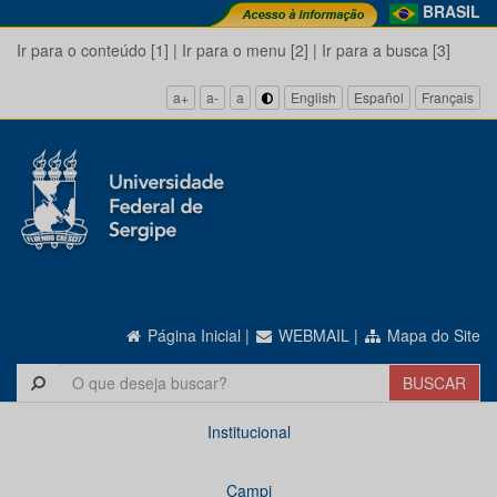
BRASIL
Ir para o conteúdo [1]
|
Ir para o menu [2]
|
Ir para a busca [3]
a+
a-
a
English
Español
Français
Página Inicial
|
WEBMAIL
|
Mapa do Site
Institucional
Campi