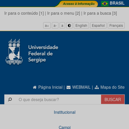
BRASIL
Ir para o conteúdo [1]
|
Ir para o menu [2]
|
Ir para a busca [3]
a+
a-
a
English
Español
Français
Página Inicial
|
WEBMAIL
|
Mapa do Site
Institucional
Campi