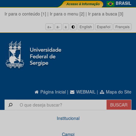
BRASIL
Ir para o conteúdo [1]
|
Ir para o menu [2]
|
Ir para a busca [3]
a+
a-
a
English
Español
Français
Página Inicial
|
WEBMAIL
|
Mapa do Site
Institucional
Campi