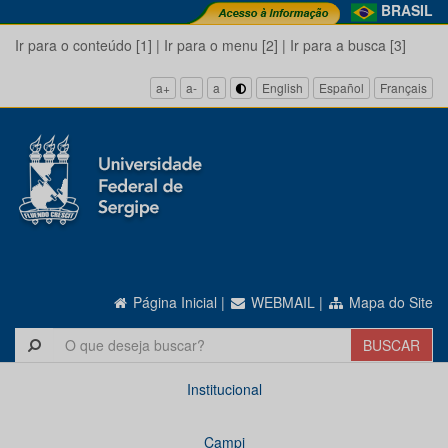
BRASIL
Ir para o conteúdo [1]
|
Ir para o menu [2]
|
Ir para a busca [3]
a+
a-
a
English
Español
Français
Página Inicial
|
WEBMAIL
|
Mapa do Site
Institucional
Campi